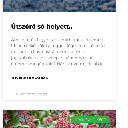
Útszóró só helyett..
Amikor erős fagyokra számíthatunk, érdemes
időben felkészülni a reggeli jégmentesítésre.Az
útszóró só használatát nem csupán a
jogszabály és az esetleges büntetés miatt
érdemes megfontolni. Házi kedvenceink lábát
TOVÁBB OLVASOM »
Nincs hozzászólás
ÖRÖKZÖLD KERT