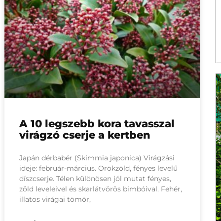
A 10 legszebb kora tavasszal
virágzó cserje a kertben
Japán dérbabér (Skimmia japonica) Virágzási
ideje: február-március. Örökzöld, fényes levelű
díszcserje. Télen különösen jól mutat fényes,
zöld leveleivel és skarlátvörös bimbóival. Fehér,
illatos virágai tömör,