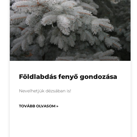
Földlabdás fenyő gondozása
Nevelhetjük dézsában is!
TOVÁBB OLVASOM »