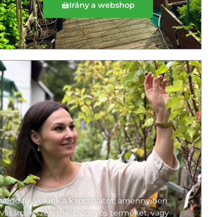
Irány a webshop
Vedd fel Velünk a kapcsolatot, amennyiben
vásárolni szeretnél bizonyos terméket, vagy