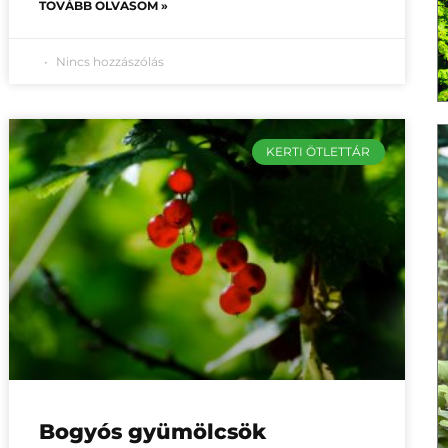
TOVÁBB OLVASOM »
Nincs hozzászólás
KERTI ÖTLETTÁR
Bogyós gyümölcsök