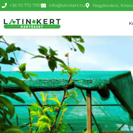
+36 70 772 7197
info@latinkert.hu
Nagykovácsi, Kossut
K