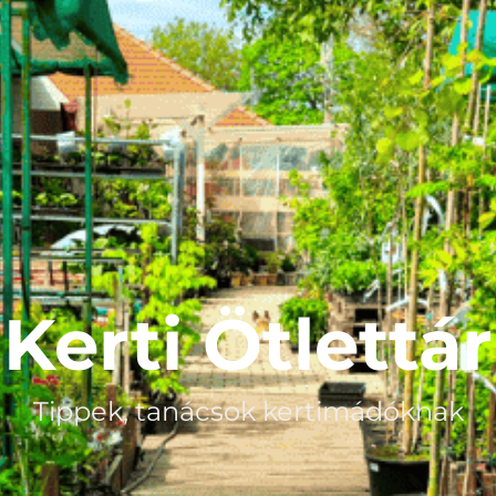
Kerti Ötlettár
Tippek, tanácsok kertimádóknak