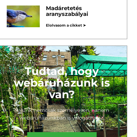
Madáretetés
aranyszabályai
Elolvasom a cikket ➤
Tudtad, hogy
webáruházunk is
van?
Nálunk nemcsak személyesen, hanem
webáruházunkban is válogathatsz.