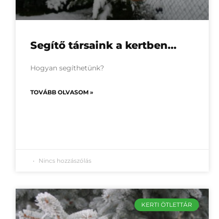
Segítő társaink a kertben…
Hogyan segíthetünk?
TOVÁBB OLVASOM »
Nincs hozzászólás
KERTI ÖTLETTÁR