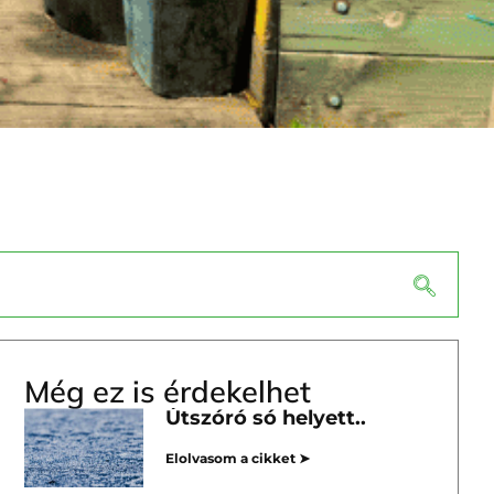
Még ez is érdekelhet
Útszóró só helyett..
Elolvasom a cikket ➤