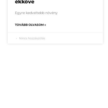
ékköve
Egyre kedveltebb növény
TOVÁBB OLVASOM »
Nincs hozzászólás
« Előző
1
2
3