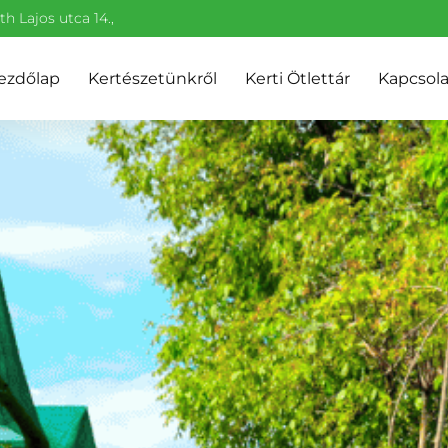
h Lajos utca 14.,
ezdőlap
Kertészetünkről
Kerti Ötlettár
Kapcsola