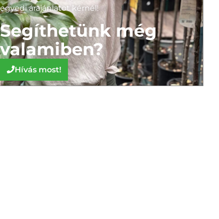
egyedi árajánlatot kérnél!
Segíthetünk még
valamiben?
Hívás most!