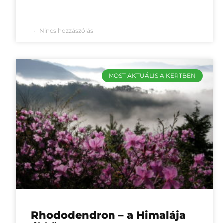
Nincs hozzászólás
MOST AKTUÁLIS A KERTBEN
Rhododendron – a Himalája