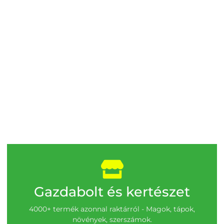
Gazdabolt és kertészet
4000+ termék azonnal raktárról - Magok, tápok,
növények, szerszámok.