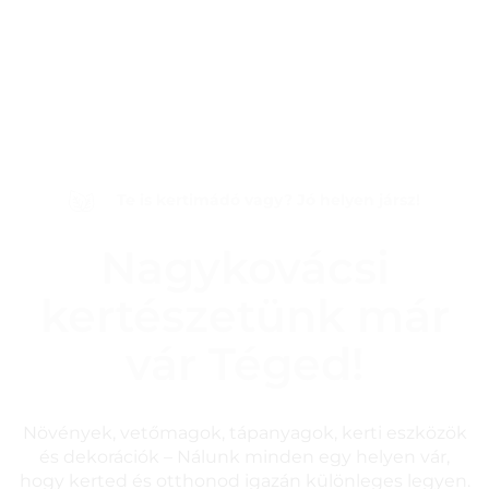
Te is kertimádó vagy? Jó helyen jársz!
Nagykovácsi
kertészetünk már
vár Téged!
Növények, vetőmagok, tápanyagok, kerti eszközök
és dekorációk – Nálunk minden egy helyen vár,
hogy kerted és otthonod igazán különleges legyen.