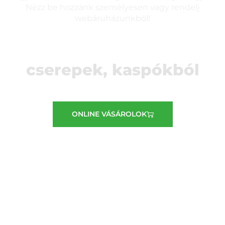
Nézz be hozzánk személyesen vagy rendelj
webáruházunkból!
Nagy választék
cserepek, kaspókból
ONLINE VÁSÁROLOK