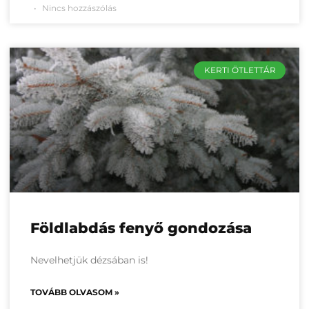
Nincs hozzászólás
KERTI ÖTLETTÁR
Földlabdás fenyő gondozása
Nevelhetjük dézsában is!
TOVÁBB OLVASOM »