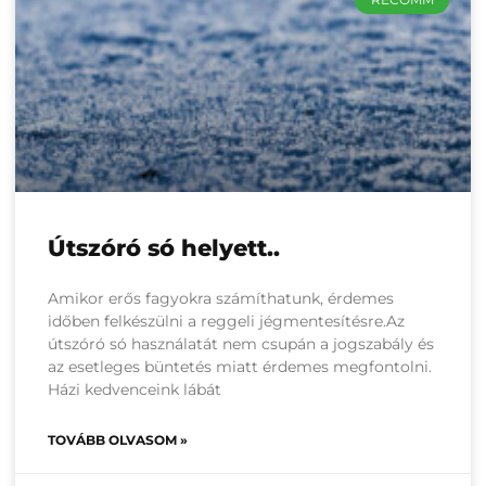
Útszóró só helyett..
Amikor erős fagyokra számíthatunk, érdemes
időben felkészülni a reggeli jégmentesítésre.Az
útszóró só használatát nem csupán a jogszabály és
az esetleges büntetés miatt érdemes megfontolni.
Házi kedvenceink lábát
TOVÁBB OLVASOM »