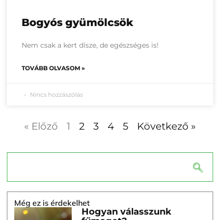
Bogyós gyümölcsök
Nem csak a kert dísze, de egészséges is!
TOVÁBB OLVASOM »
Nincs hozzászólás
« Előző
1
2
3
4
5
Következő »
Még ez is érdekelhet
Hogyan válasszunk