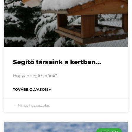
Segítő társaink a kertben…
Hogyan segíthetünk?
TOVÁBB OLVASOM »
Nincs hozzászólás
RECOMM