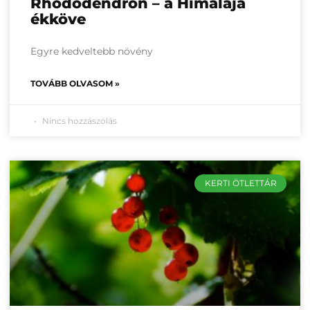
Rhododendron – a Himalája
ékköve
Egyre kedveltebb növény
TOVÁBB OLVASOM »
Nincs hozzászólás
KERTI ÖTLETTÁR