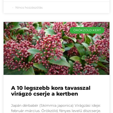
Nincs hozzászólás
ÖRÖKZÖLD KERT
A 10 legszebb kora tavasszal
virágzó cserje a kertben
Japán dérbabér (Skimmia japonica) Virágzási ideje:
február-március. Örökzöld, fényes levelű díszcserje.