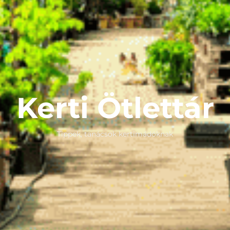
Kerti Ötlettár
Tippek, tanácsok kertimádóknak