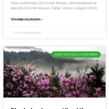
Télen különösen jól mutat fényes, zöld leveleivel és
skarlátvörös bimbóival. Fehér, illatos virágai tömör,
TOVÁBB OLVASOM »
Nincs hozzászólás
MOST AKTUÁLIS A KERTBEN