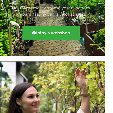
Nálunk nemcsak személyesen, hanem
webáruházunkban is válogathatsz.
Irány a webshop