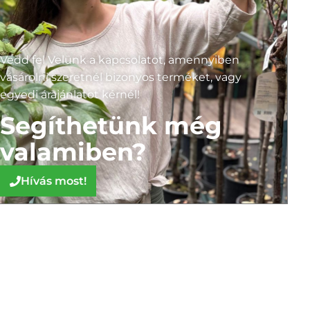
Vedd fel Velünk a kapcsolatot, amennyiben
vásárolni szeretnél bizonyos terméket, vagy
egyedi árajánlatot kérnél!
Segíthetünk még
valamiben?
Hívás most!