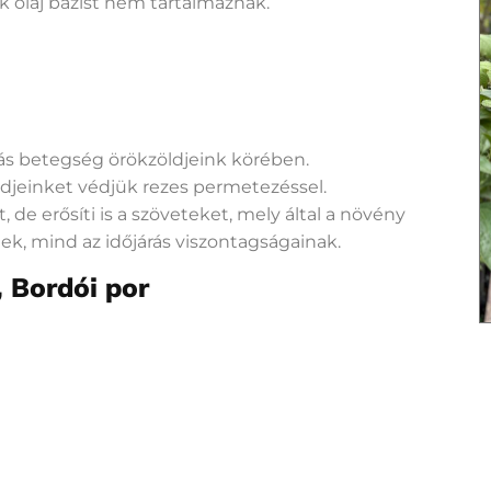
 olaj bázist nem tartalmaznak.
s betegség örökzöldjeink körében.
öldjeinket védjük rezes permetezéssel.
 de erősíti is a szöveteket, mely által a növény
ek, mind az időjárás viszontagságainak.
, Bordói por