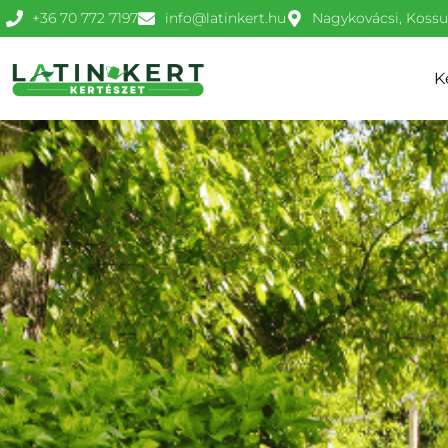
+36 70 772 7197
info@latinkert.hu
Nagykovácsi, Kossut
K