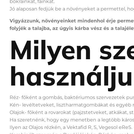
bokrainkat, fáinkat.
Jó alaposan fedjük be a növényeket a permettel, ho
Vigyázzunk, növényeinket mindenhol érje permets
folyjék a talajba, az úgyis kárba vész és a talajé
Milyen sz
használj
Réz- főként a gombás, baktériumos szervezetek pusz
Kén- levéltetveket, lisztharmatgombákat és egyéb r
Olajok- főként a rovarokat (pajzstetveket, atkákat, stb
Ha szeretnénk, hogy egy menetben a legtöbb károsí
Ilyen az Olajos rézkén, a Vektafid R, S, Vegesol eReS.