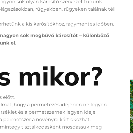
nagyon sok olyan károsító szervezet tudunk
, elágazásokban, rügyekben, rügyeken találnak téli
rhetünk a kis kárósítókhoz, fagymentes időben.
 nagyon sok megbúvó károsítót – különböző
unk el.
s mikor?
 előtt.
kalmat, hogy a permetezés idejében ne legyen
érséklet és a permetszernek legyen ideje
y a permetszer a növényre kárt okozhat.
gy mintegy tisztálkodásként mosdassuk meg