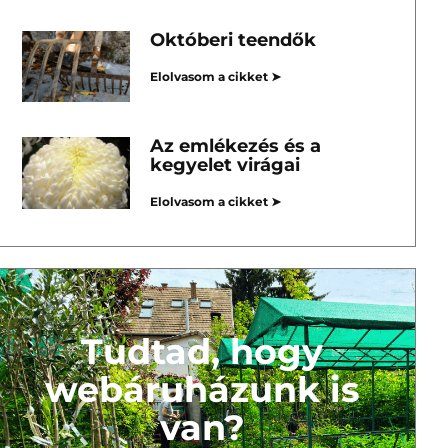
Októberi teendők
Elolvasom a cikket ➤
Az emlékezés és a
kegyelet virágai
Elolvasom a cikket ➤
Tudtad, hogy
webáruházunk is
van?