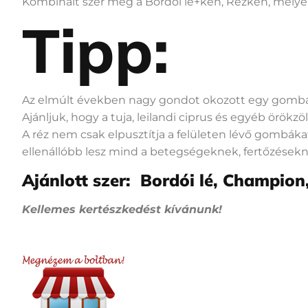
Kombinált szer még a Bordói lé+kén, Rézkén, melyek
Tipp:
Az elmúlt években nagy gondot okozott egy gombá
Ajánljuk, hogy a tuja, leilandi ciprus és egyéb örökz
A réz nem csak elpusztítja a felületen lévő gombákat,
ellenállóbb lesz mind a betegségeknek, fertőzésekn
Ajánlott szer: Bordói lé, Champion
Kellemes kertészkedést kívánunk!