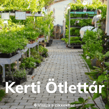
Kerti Ötlettár
Vissza a cikkekhez