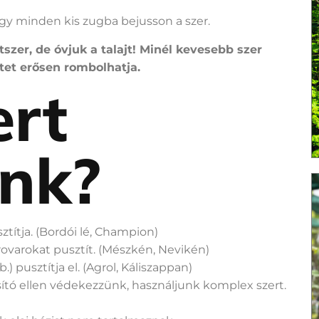
gy minden kis zugba bejusson a szer.
zer, de óvjuk a talajt! Minél kevesebb szer
letet erősen rombolhatja.
ert
unk?
títja. (Bordói lé, Champion)
ovarokat pusztít. (Mészkén, Nevikén)
.) pusztítja el. (Agrol, Káliszappan)
tó ellen védekezzünk, használjunk komplex szert.