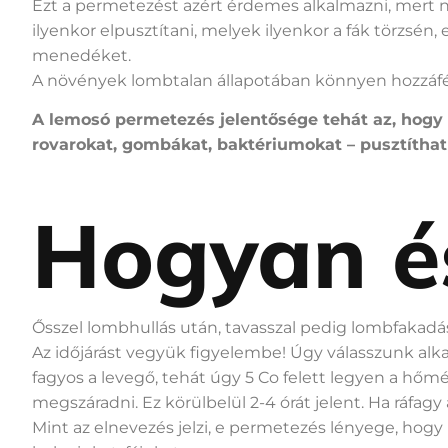
Ezt a permetezést azért érdemes alkalmazni, mert 
ilyenkor elpusztítani, melyek ilyenkor a fák törzsén
menedéket.
A növények lombtalan állapotában könnyen hozzáfé
A lemosó permetezés jelentősége tehát az, hogy
rovarokat, gombákat, baktériumokat – pusztíthat
Hogyan é
Ősszel lombhullás után, tavasszal pedig lombfakadás
Az időjárást vegyük figyelembe! Úgy válasszunk al
fagyos a levegő, tehát úgy 5 Co felett legyen a hőm
megszáradni. Ez körülbelül 2-4 órát jelent. Ha ráfag
Mint az elnevezés jelzi, e permetezés lényege, ho