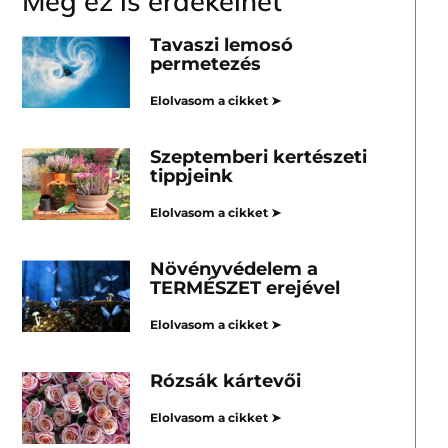
Még ez is érdekelhet
Tavaszi lemosó
permetezés
Elolvasom a cikket ➤
Szeptemberi kertészeti
tippjeink
Elolvasom a cikket ➤
Növényvédelem a
TERMÉSZET erejével
Elolvasom a cikket ➤
Rózsák kártevői
Elolvasom a cikket ➤