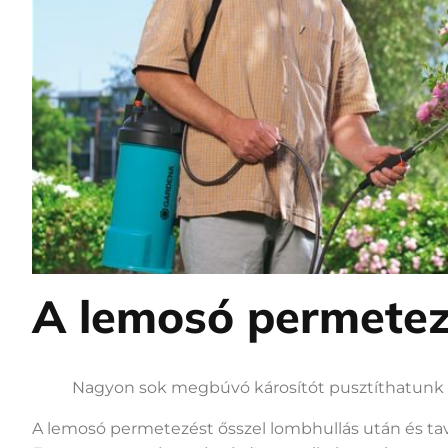
A lemosó permetez
Nagyon sok megbúvó károsítót pusztíthatunk 
A lemosó permetezést ősszel lombhullás után és tava