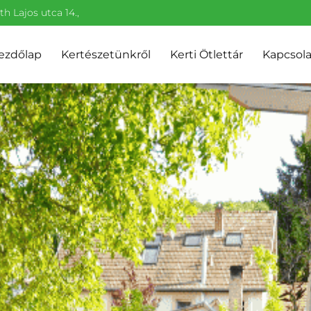
h Lajos utca 14.,
ezdőlap
Kertészetünkről
Kerti Ötlettár
Kapcsola