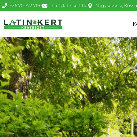
+36 70 772 7197
info@latinkert.hu
Nagykovácsi, Kossut
K