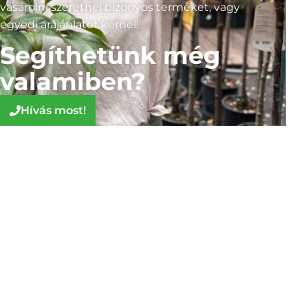
vásárolni szeretnél bizonyos terméket, vagy
egyedi árajánlatot kérnél!
Segíthetünk még
valamiben?
Hívás most!