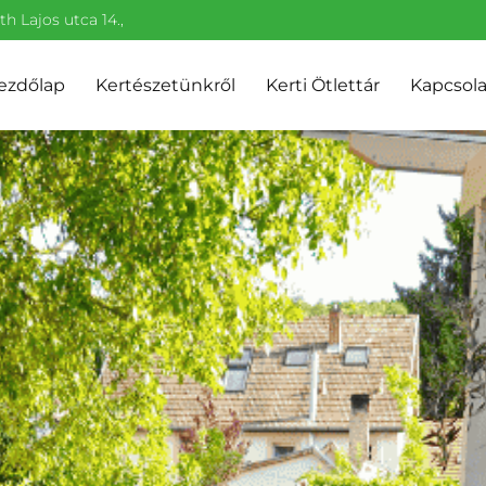
h Lajos utca 14.,
ezdőlap
Kertészetünkről
Kerti Ötlettár
Kapcsola