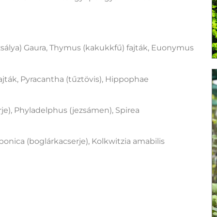
s (zsálya) Gaura, Thymus (kakukkfű) fajták, Euonymus
fajták, Pyracantha (tűztövis), Hippophae
rje), Phyladelphus (jezsámen), Spirea
aponica (boglárkacserje), Kolkwitzia amabilis