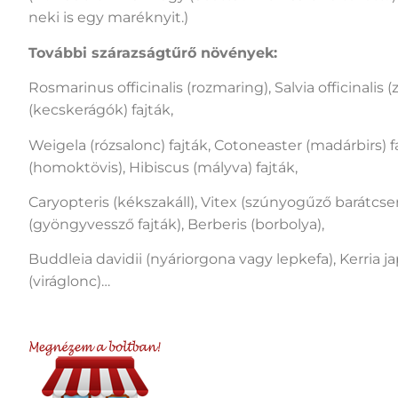
neki is egy maréknyit.)
További szárazságtűrő növények:
Rosmarinus officinalis (rozmaring), Salvia officinali
(kecskerágók) fajták,
Weigela (rózsalonc) fajták, Cotoneaster (madárbirs) 
(homoktövis), Hibiscus (mályva) fajták,
Caryopteris (kékszakáll), Vitex (szúnyogűző barátcse
(gyöngyvessző fajták), Berberis (borbolya),
Buddleia davidii (nyáriorgona vagy lepkefa), Kerria j
(viráglonc)…