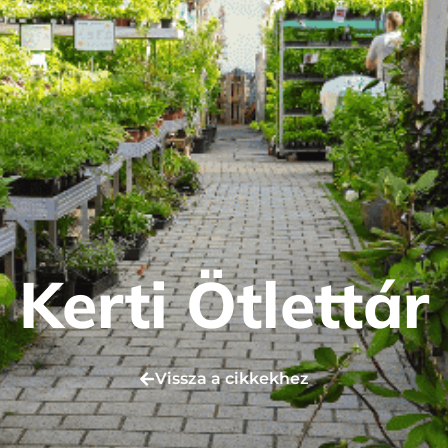
Kerti Ötlettár
Vissza a cikkekhez