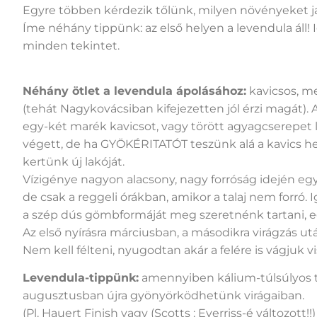
Egyre többen kérdezik tőlünk, milyen növényeket jav
Íme néhány tippünk: az első helyen a levendula áll! I
minden tekintet.
Néhány ötlet a levendula ápolásához:
kavicsos, me
(tehát Nagykovácsiban kifejezetten jól érzi magát)
egy-két marék kavicsot, vagy törött agyagcserepet l
végett, de ha GYÖKÉRITATÓT teszünk alá a kavics hel
kertünk új lakóját.
Vízigénye nagyon alacsony, nagy forróság idején eg
de csak a reggeli órákban, amikor a talaj nem forró
a szép dús gömbformáját meg szeretnénk tartani, 
Az első nyírásra márciusban, a másodikra virágzás után
Nem kell félteni, nyugodtan akár a felére is vágjuk 
Levendula-tippünk:
amennyiben kálium-túlsúlyos 
augusztusban újra gyönyörködhetünk virágaiban.
(Pl. Hauert Finish vagy (Scotts : Everriss-é változot