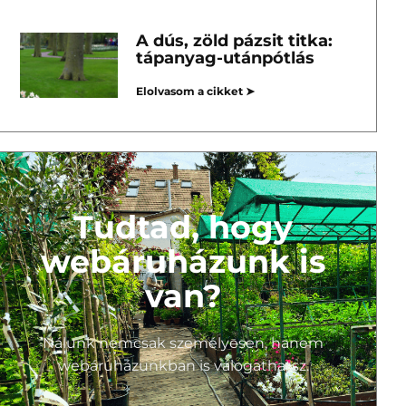
A dús, zöld pázsit titka:
tápanyag-utánpótlás
Elolvasom a cikket ➤
Tudtad, hogy
webáruházunk is
van?
Nálunk nemcsak személyesen, hanem
webáruházunkban is válogathatsz.